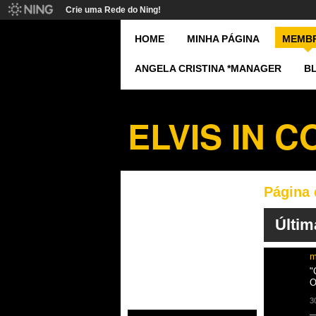
Crie uma Rede do Ning!
HOME
MINHA PÁGINA
MEMB
ANGELA CRISTINA *MANAGER
B
ELVIS IN 
Página
Últim
m
"
O
3