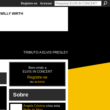
Registre-se
Acessar
WILLY WIRTH
TRIBUTO A ELVIS PRESLEY
Bem-vindo a
ELVIS IN CONCERT
Registre-se
ou
acesse
Sobre
Angela Cristina
criou esta
Rede do Ning
.