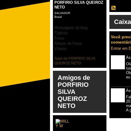
PORFIRIO SILVA QUEIROZ
NETO
SALVADOR
Brasil
Caixa
Mensagens de blog
Tópicos
Você prec
Fotos
comentári
Álbuns de Fotos
Entrar em
Vídeos
Às
Apps de PORFIRIO SILVA
QUEIROZ NETO
Ol
Ist
Ob
Amigos de
eu
PORFIRIO
SILVA
Às
Fa
QUEIROZ
20
NETO
ma
A 