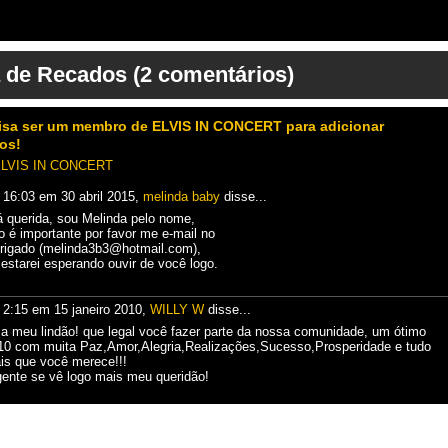
 de Recados (2 comentários)
isa ser um membro de ELVIS IN CONCERT para adicionar
os!
 ELVIS IN CONCERT
 16:03 em 30 abril 2015,
melinda baby
disse...
á
querida
, sou
Melinda
pelo
nome
,
o
é
importante
por favor
me
e-mail
no
rigado
(
melinda3b3@hotmail.com
),
estarei
esperando
ouvir
de
você
logo
.
 2:15 em 15 janeiro 2010,
WILLY W
disse...
la meu lindão! que legal você fazer parte da nossa comunidade, um ótimo
10 com muita Paz,Amor,Alegria,Realizações,Sucesso,Prosperidade e tudo
is que você merece!!!
gente se vê logo mais meu queridão!