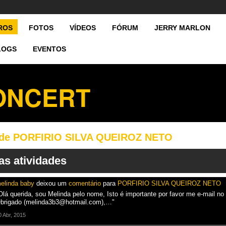
ROS
FOTOS
VÍDEOS
FÓRUM
JERRY MARLON
LOGS
EVENTOS
CONCERT
 de PORFIRIO SILVA QUEIROZ NETO
as atividades
elinda baby
deixou um
comentário
para
PORFIRIO SILVA QUEIROZ NETO
Olá querida, sou Melinda pelo nome, Isto é importante por favor me e-mail no
brigado (melinda3b3@hotmail.com),…"
0 Abr, 2015