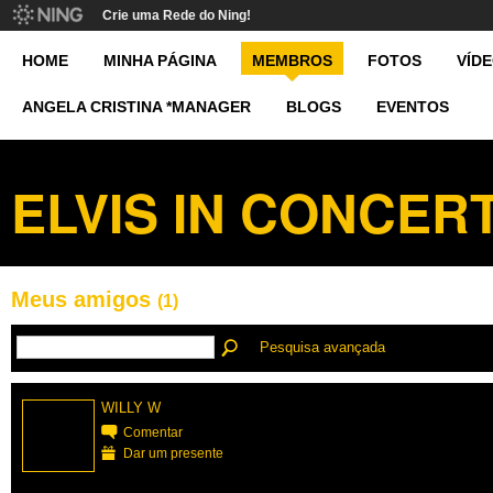
Crie uma Rede do Ning!
HOME
MINHA PÁGINA
MEMBROS
FOTOS
VÍD
ANGELA CRISTINA *MANAGER
BLOGS
EVENTOS
ELVIS IN CONCER
Meus amigos
(1)
Pesquisa avançada
WILLY W
Comentar
Dar um presente