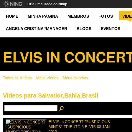
Crie uma Rede do Ning!
HOME
MINHA PÁGINA
MEMBROS
FOTOS
VÍD
ANGELA CRISTINA *MANAGER
BLOGS
EVENTOS
ELVIS IN CONCER
Todos os Vídeos
Meus vídeos
Meus favoritos
Vídeos para Salvador,Bahia,Brasil
ELVIS in CONCERT "SUSPICIOUS
MINDS" TRIBUTO à ELVIS 08 JAN
2010