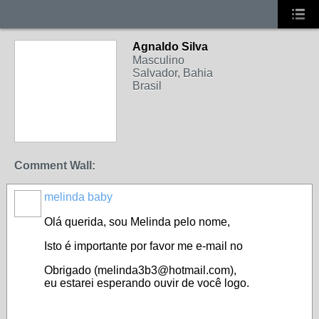
Agnaldo Silva
Masculino
Salvador, Bahia
Brasil
Comment Wall:
melinda baby
Olá
querida
, sou
Melinda
pelo
nome
,
Isto
é
importante
por favor
me
e-mail
no
Obrigado
(
melinda3b3@hotmail.com
),
eu
estarei
esperando
ouvir
de
você
logo
.