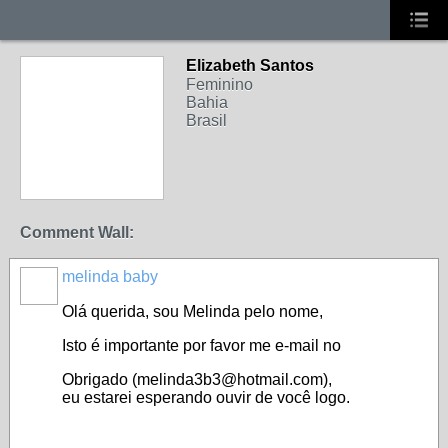
Elizabeth Santos
Feminino
Bahia
Brasil
Comment Wall:
melinda baby
Olá
querida
, sou
Melinda
pelo
nome
,
Isto
é
importante
por favor
me
e-mail
no
Obrigado
(
melinda3b3@hotmail.com
),
eu
estarei
esperando
ouvir
de
você
logo
.