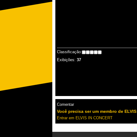
Classificação:
Exibições:
37
Comentar
Você precisa ser um membro de ELVIS
Entrar em ELVIS IN CONCERT