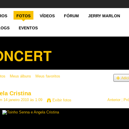
ROS
FOTOS
VÍDEOS
FÓRUM
JERRY MARLON
LOGS
EVENTOS
CONCERT
otos
Meus álbuns
Meus favoritos
Adic
la Cristina
 14 janeiro 2010 às 1:09
Anterior
|
Pr
Exibir fotos