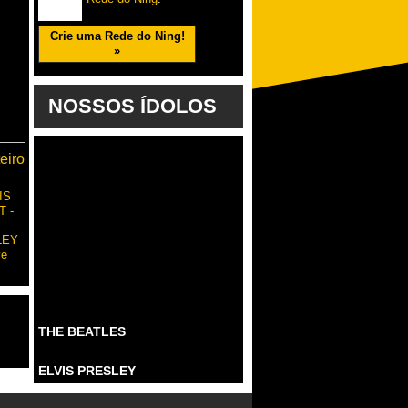
Crie uma Rede do Ning!
»
NOSSOS ÍDOLOS
eiro
IS
T -
LEY
ve
THE BEATLES
ELVIS PRESLEY