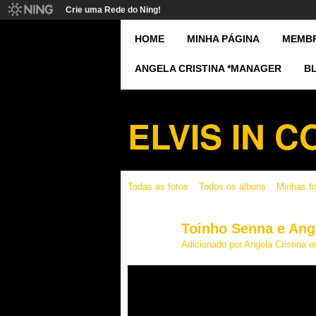
Crie uma Rede do Ning!
HOME
MINHA PÁGINA
MEMB
ANGELA CRISTINA *MANAGER
B
ELVIS IN 
Todas as fotos
Todos os álbuns
Minhas f
Toinho Senna e Ange
Adicionado por
Angela Cristina
em