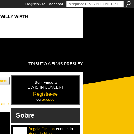
Registre-se
Acessar
WILLY WIRTH
TRIBUTO A ELVIS PRESLEY
ionar
Bem-vindo a
ELVIS IN CONCERT
Registre-se
ou
acesse
óximo
Sobre
Angela Cristina
criou esta
Rede do Ning
.