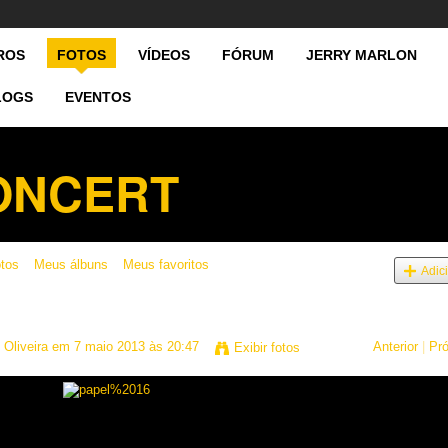
ROS
FOTOS
VÍDEOS
FÓRUM
JERRY MARLON
LOGS
EVENTOS
CONCERT
otos
Meus álbuns
Meus favoritos
Adic
 Oliveira
em 7 maio 2013 às 20:47
Anterior
|
Pr
Exibir fotos