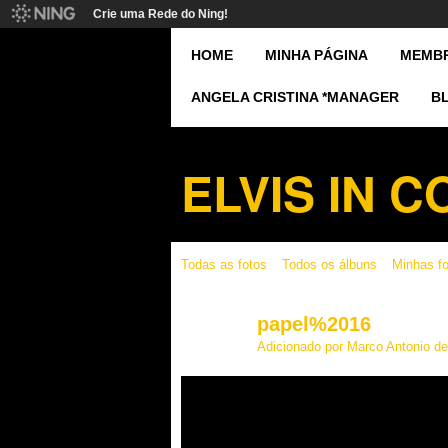
Crie uma Rede do Ning!
HOME
MINHA PÁGINA
MEMB
ANGELA CRISTINA *MANAGER
B
ELVIS IN 
Todas as fotos
Todos os álbuns
Minhas f
papel%2016
Adicionado por
Marco Antonio de