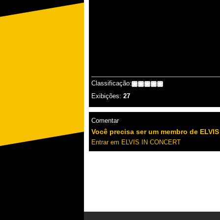
Classificação:
Exibições:
27
Comentar
Você precisa ser um membro de ELVIS
Entrar em ELVIS IN CONCERT