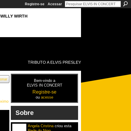
Registre-se
Acessar
WILLY WIRTH
TRIBUTO A ELVIS PRESLEY
ionar
Bem-vindo a
ELVIS IN CONCERT
Registre-se
ou
acesse
óximo
Sobre
Angela Cristina
criou esta
Rede do Ning
.