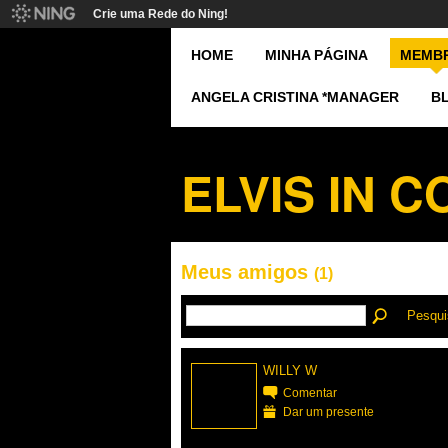
Crie uma Rede do Ning!
HOME
MINHA PÁGINA
MEMB
ANGELA CRISTINA *MANAGER
B
ELVIS IN 
Meus amigos
(1)
Pesqui
WILLY W
Comentar
Dar um presente