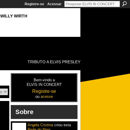
Registre-se
Acessar
WILLY WIRTH
TRIBUTO A ELVIS PRESLEY
Bem-vindo a
ELVIS IN CONCERT
Registre-se
ou
acesse
Sobre
Angela Cristina
criou esta
Rede do Ning
.